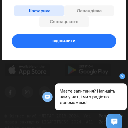
Правила Фітнес Клубу “ЛІГА”
Партнери
Шафарика
Левандівка
Графік роботи
Словацького
Пн-Сб 07:00-23:00
Нд 09:00-21:00
Мобільний додаток
© Фітнес клуб “ЛІГА” 2018-2024. Усі
Розроблено
права захищено LIGAFITNESS 2024. All
Zefirity