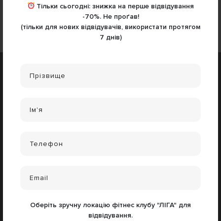
Тільки сьогодні:
знижка на перше відвідування
Поділитись
-70%
. Не проґав!
(тільки для нових відвідувачів, використати протягом
7 днів)
Контакти
м. Львів,
вул. Словацького, 1 (Центр)
вул. Шафарика, 16А
вул. Петра Калнишевського, 16
(073) 33 77 565
ligafitnes@gmail.com
Додатково
Вакансії
Оберіть зручну локацію фітнес клубу "ЛІГА" для
Корпоративна програма
відвідування.