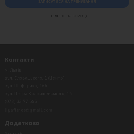
ЗАПИСАТИСЯ НА ТРЕНУВАННЯ
Спеціалізація: набір м’язової маси, схуднення, розвиток
фізичних якостей
БІЛЬШЕ ТРЕНЕРІВ
Контакти
м. Львів,
вул. Словацького, 1 (Центр)
вул. Шафарика, 16А
вул. Петра Калнишевського, 16
(073) 33 77 565
ligafitnes@gmail.com
Додатково