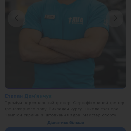
Степан Дем’янчук
Преміум персональний тренер. Сертифікований тренер
тренажерного залу. Викладач курсу “Школа тренера”.
Чемпіон України зі штовхання ядра. Майстер спорту
України з легкої атлетики. Магістр, викладач фізичної
Дізнатись більше
культури та тренер.