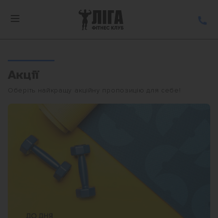
Skip
to
(07
content
33
77
565
Акції
Оберіть найкращу акційну пропозицію для себе!