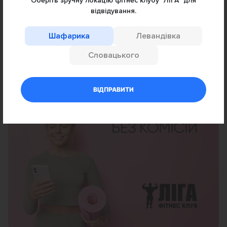
Оберіть зручну локацію фітнес клубу "ЛІГА" для
відвідування.
Шафарика
Левандівка
Словацького